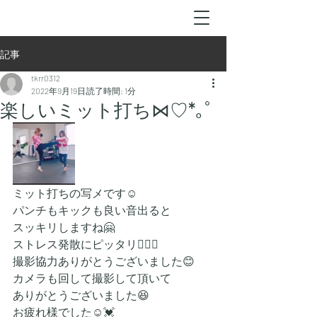
記事
tkrr0312
2022年9月19日
読了時間: 1分
楽しいミット打ち⋈♡*｡ﾟ
ミット打ちの写メです☺️
パンチもキックも良い音出ると
スッキリしますね🤗
ストレス発散にピッタリ🙆‍♀️✨️
撮影協力ありがとうございました😊
カメラも回して撮影して頂いて
ありがとうございました😆
お疲れ様でした☺️💓