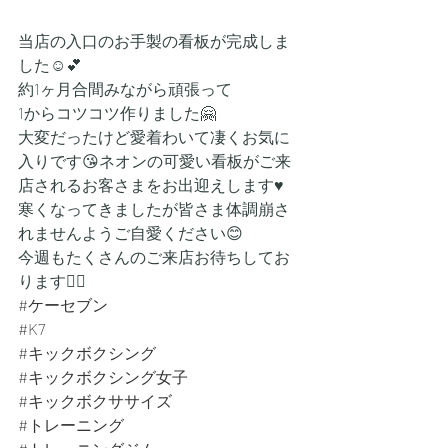
当店の入口のお手製の看板が完成しま
した☺️💕
約1ヶ月合間みながら頑張って
1からコツコツ作りました🤗
大変だったけど愛着わいて凄くお気に
入りです😘ネオンの可愛い看板がご来
店されるお客さまをお出迎えします♥️
寒くなってきましたが皆さま体調崩さ
れませんようご自愛ください😊
今週もたくさんのご来店お待ちしてお
ります💁‍♀️
#ケーセブン
#K7
#キックボクシング
#キックボクシング女子
#キックボクササイズ
#トレーニング